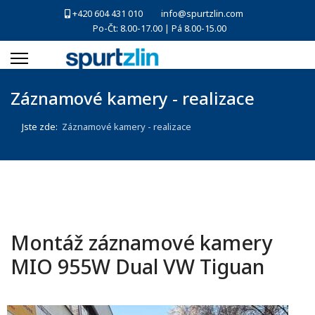
+420 604 431 010
info@spurtzlin.com
Po-Čt: 8.00-17.00 | Pá 8.00-15.00
Záznamové kamery - realizace
Jste zde:
Záznamové kamery - realizace
Montáž záznamové kamery
MIO 955W Dual VW Tiguan