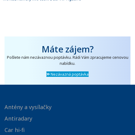
Máte zájem?
Pošlete nám nezávaznou poptávku. Rádi Vám zpracujeme cenovou
nabídku.
Nezávazná poptávka
Antény a vysílačky
Antiradary
Car hi-fi