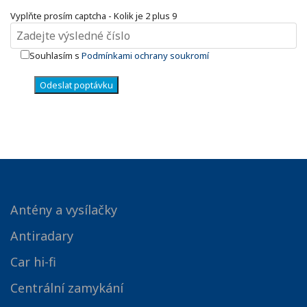
Vyplňte prosím captcha - Kolik je 2 plus 9
Souhlasím s
Podmínkami ochrany soukromí
Odeslat poptávku
Antény a vysílačky
Antiradary
Car hi-fi
Centrální zamykání