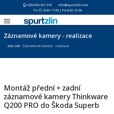
+420 604 431 010
info@spurtzlin.com
Po-Čt: 8.00-17.00 | Pá 8.00-15.00
Záznamové kamery - realizace
Jste zde:
Záznamové kamery - realizace
Montáž přední + zadní
záznamové kamery Thinkware
Q200 PRO do Škoda Superb