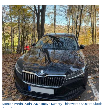
Montaz Predni Zadni Zaznamove Kamery Thinkware Q200 Pro Skoda