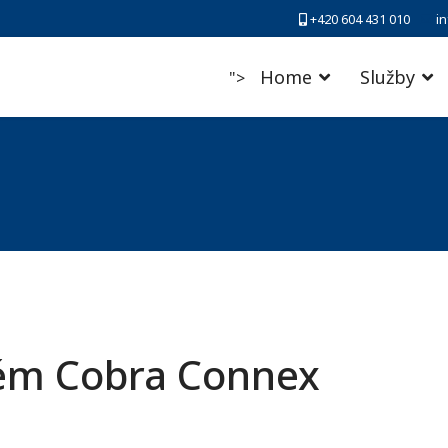
+420 604 431 010
i
Home
Služby
">
tém Cobra Connex