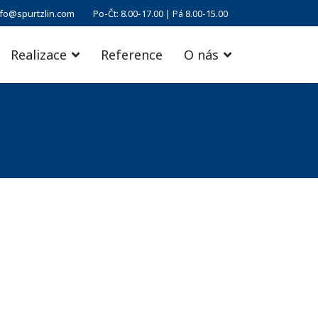
nfo@spurtzlin.com
Po-Čt: 8.00-17.00 | Pá 8.00-15.00
Realizace
Reference
O nás