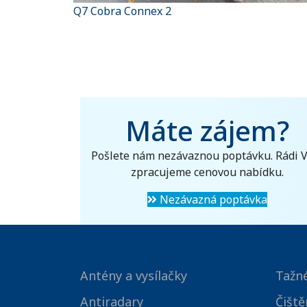
Q7 Cobra Connex 2
Máte zájem?
Pošlete nám nezávaznou poptávku. Rádi 
zpracujeme cenovou nabídku.
Nezávazná poptávka
Antény a vysílačky
Tažné
Antiradary
Čiště