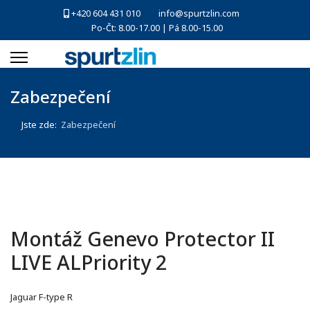
+420 604 431 010
info@spurtzlin.com
Po-Čt: 8.00-17.00 | Pá 8.00-15.00
Zabezpečení
Jste zde:
Zabezpečení
Montáž Genevo Protector II
LIVE ALPriority 2
Jaguar F-type R