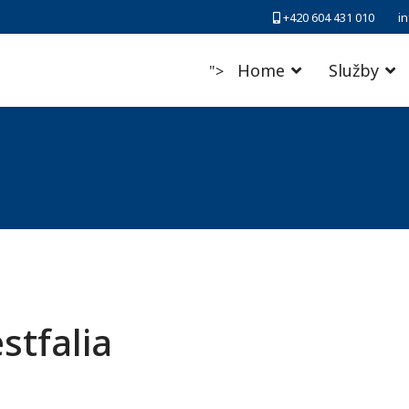
+420 604 431 010
i
Home
Služby
">
stfalia