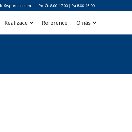
nfo@spurtzlin.com
Po-Čt: 8.00-17.00 | Pá 8.00-15.00
Realizace
Reference
O nás