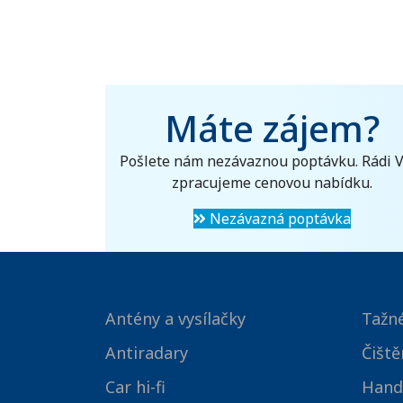
Máte zájem?
Pošlete nám nezávaznou poptávku. Rádi 
zpracujeme cenovou nabídku.
Nezávazná poptávka
Antény a vysílačky
Tažné
Antiradary
Čiště
Car hi-fi
Hand