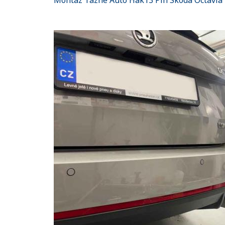
Montaz Tazne Auto Hak13 Pin Skoda Octavia I