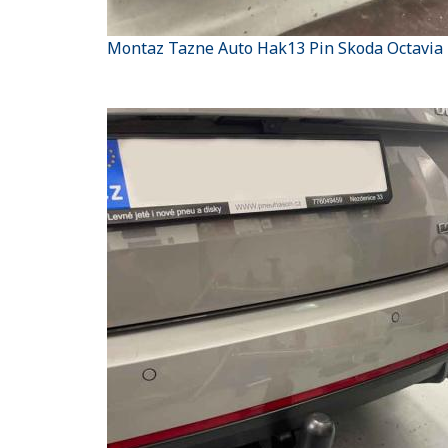
Montaz Tazne Auto Hak13 Pin Skoda Octavia I