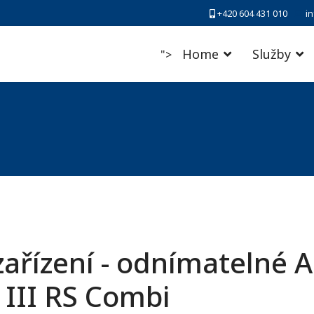
+420 604 431 010
i
Home
Služby
">
ařízení - odnímatelné A
 III RS Combi