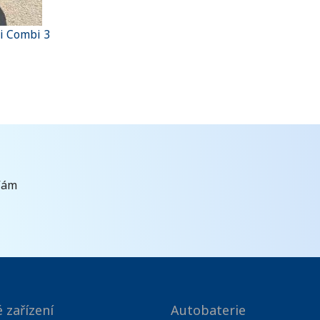
ii Combi 3
Vám
 zařízení
Autobaterie