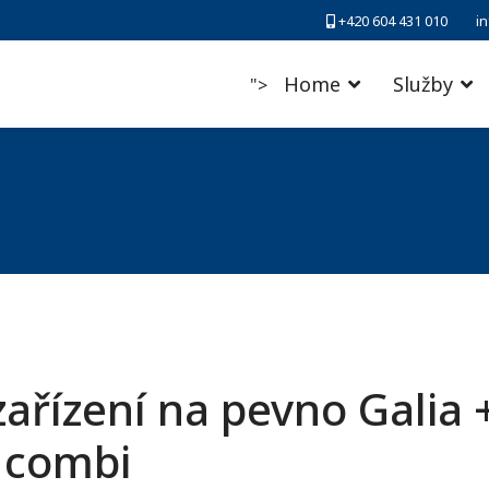
+420 604 431 010
i
Home
Služby
">
ařízení na pevno Galia 
I combi