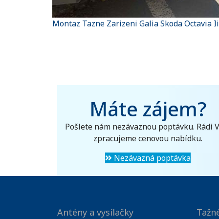
Montaz Tazne Zarizeni Galia Skoda Octavia I
Máte zájem?
Pošlete nám nezávaznou poptávku. Rádi 
zpracujeme cenovou nabídku.
Nezávazná poptávka
Antény a vysílačky
Tažné