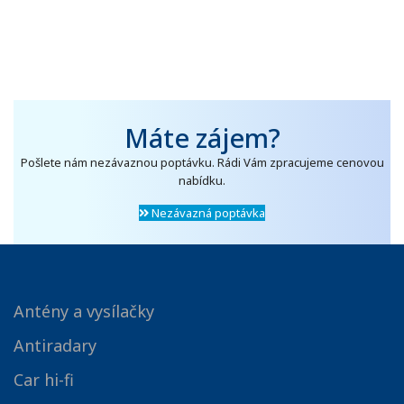
Máte zájem?
Pošlete nám nezávaznou poptávku. Rádi Vám zpracujeme cenovou
nabídku.
Nezávazná poptávka
Antény a vysílačky
Antiradary
Car hi-fi