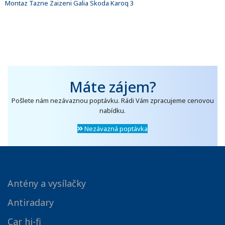
Montaz Tazne Zaizeni Galia Skoda Karoq 3
Máte zájem?
Pošlete nám nezávaznou poptávku. Rádi Vám zpracujeme cenovou
nabídku.
Nezávazná poptávka
Antény a vysílačky
Antiradary
Car hi-fi