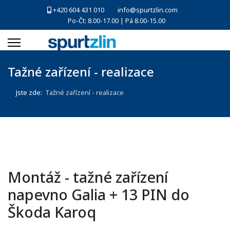
+420 604 431 010
info@spurtzlin.com
Po-Čt: 8.00-17.00 | Pá 8.00-15.00
Tažné zařízení - realizace
Jste zde:
Tažné zařízení - realizace
Montáž - tažné zařízení
napevno Galia + 13 PIN do
Škoda Karoq