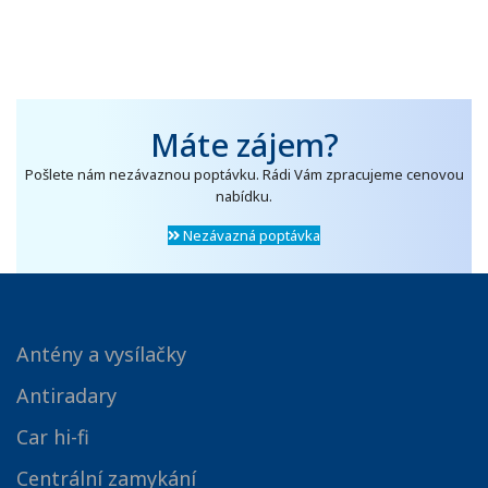
Máte zájem?
Pošlete nám nezávaznou poptávku. Rádi Vám zpracujeme cenovou
nabídku.
Nezávazná poptávka
Antény a vysílačky
Antiradary
Car hi-fi
Centrální zamykání