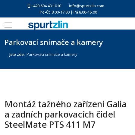
+420 604 431 010
info@spurtzlin.com
Po-Čt: 8.00-17.00 | Pá 8.00-15.00
Parkovací snímače a kamery
Jste zde:
Parkovací snímače a kamery
Montáž tažného zařízení Galia
a zadních parkovacích čidel
SteelMate PTS 411 M7