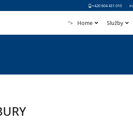
+420 604 431 010
i
Home
Služby
">
BURY