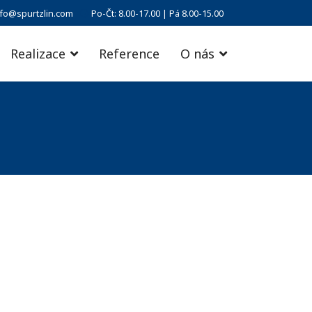
nfo@spurtzlin.com
Po-Čt: 8.00-17.00 | Pá 8.00-15.00
Realizace
Reference
O nás