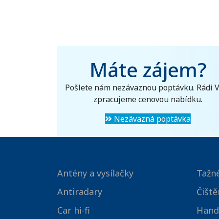
Máte zájem?
Pošlete nám nezávaznou poptávku. Rádi 
zpracujeme cenovou nabídku.
Nezávazná poptávka
Antény a vysílačky
Tažné
Antiradary
Čiště
Car hi-fi
Hand