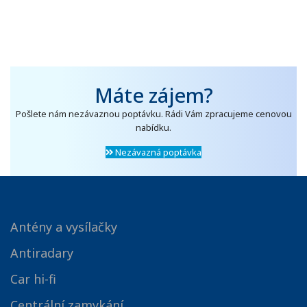
Máte zájem?
Pošlete nám nezávaznou poptávku. Rádi Vám zpracujeme cenovou
nabídku.
Nezávazná poptávka
Antény a vysílačky
Antiradary
Car hi-fi
Centrální zamykání