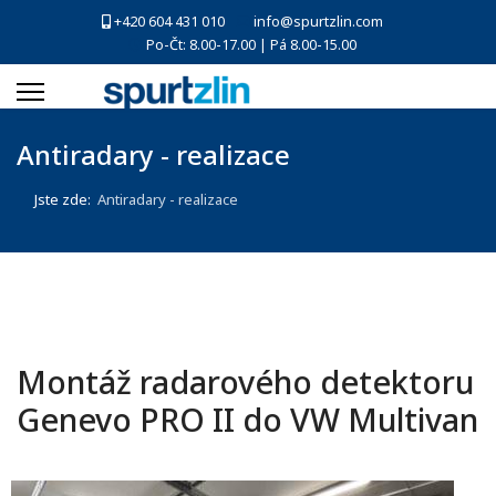
+420 604 431 010
info@spurtzlin.com
Po-Čt: 8.00-17.00 | Pá 8.00-15.00
Antiradary - realizace
Jste zde:
Antiradary - realizace
Montáž radarového detektoru
Genevo PRO II do VW Multivan