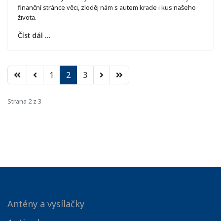
finanční stránce věci, zloděj nám s autem krade i kus našeho
života.
Číst dál …
1
2
3
Strana 2 z 3
Antény a vysílačky