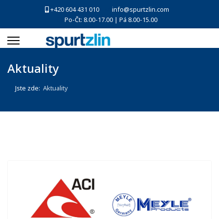
+420 604 431 010
info@spurtzlin.com
Po-Čt: 8.00-17.00 | Pá 8.00-15.00
Aktuality
Jste zde:
Aktuality