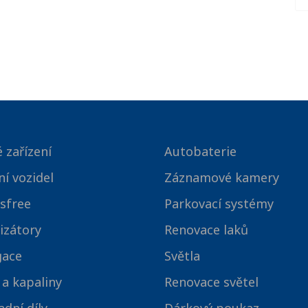
 zařízení
Autobaterie
ní vozidel
Záznamové kamery
sfree
Parkovací systémy
izátory
Renovace laků
gace
Světla
 a kapaliny
Renovace světel