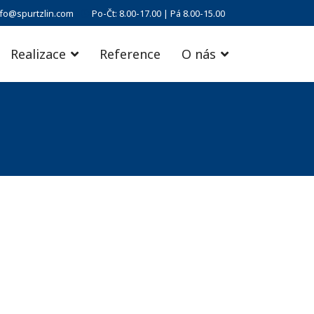
nfo@spurtzlin.com
Po-Čt: 8.00-17.00 | Pá 8.00-15.00
Realizace
Reference
O nás