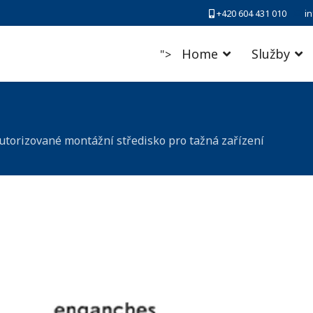
+420 604 431 010
i
Home
Služby
">
autorizované montážní středisko pro tažná zařízení