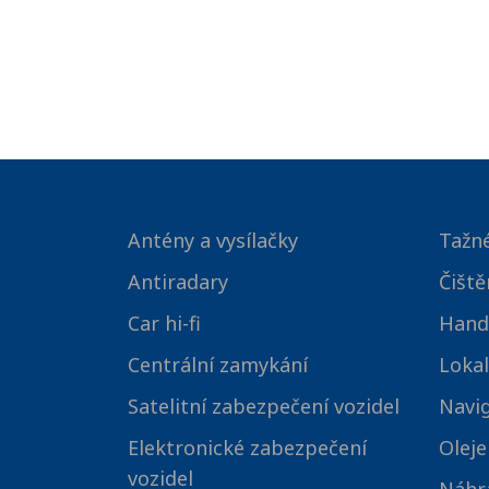
Antény a vysílačky
Tažné
Antiradary
Čiště
Car hi-fi
Hand
Centrální zamykání
Lokal
Satelitní zabezpečení vozidel
Navi
Elektronické zabezpečení
Oleje
vozidel